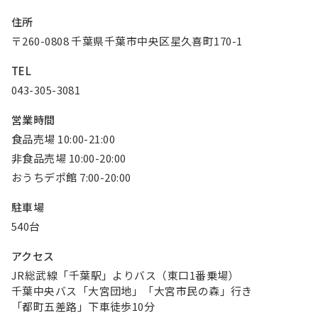
お知らせ
住所
〒260-0808 千葉県千葉市中央区星久喜町170-1
Olympicグループについて
環境への取り組み
TEL
採用情報
会社情報
043-305-3081
営業時間
食品売場 10:00-21:00
非食品売場 10:00-20:00
おうちデポ館 7:00-20:00
駐車場
540台
アクセス
JR総武線「千葉駅」よりバス（東口1番乗場）
千葉中央バス「大宮団地」「大宮市民の森」行き
「都町五差路」下車徒歩10分