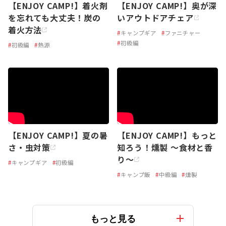
【ENJOY CAMP!】着火剤
【ENJOY CAMP!】奥が深
を忘れても大丈夫！炭の
いアウトドアチェア
着火方法
#
キャンプギア
#
ファニチャー
#
初級編
#
初級編
#
熱源
【ENJOY CAMP!】夏の暑
【ENJOY CAMP!】もっと
さ・虫対策
知ろう！燻製 〜食材と香
り〜
#
キャンプギア
#
初級編
#
キャンプ飯
#
中級編
#
燻製
もっと見る