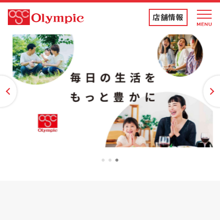
店舗情報
店舗情報・チラシ
食品専門店
vious
Ne
ディスカウントストア
トコポン
1
2
3
コンテンツ