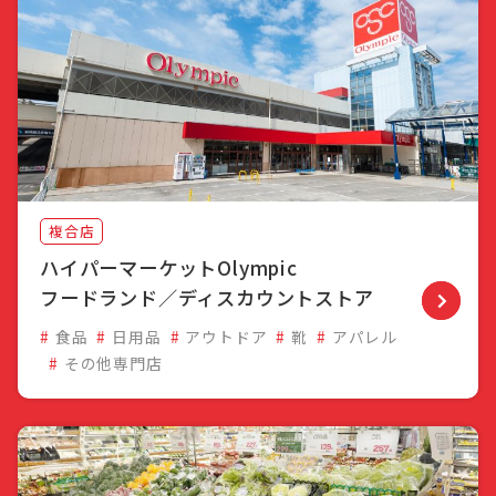
複合店
ハイパーマーケットOlympic
フードランド／ディスカウントストア
食品
日用品
アウトドア
靴
アパレル
その他専門店