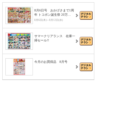
8月6日号 おかげさまで1周
年 トコポン誕生祭 20万…
8月6日(木)～8月12日(水)
サマークリアランス 在庫一
掃セール!!
今月のお買得品 8月号
夏のボーナス 家電セール