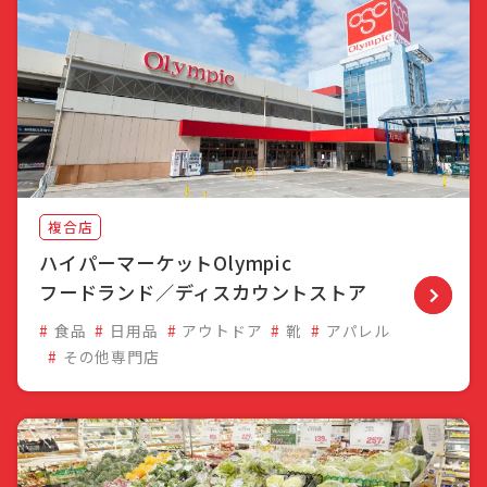
複合店
ハイパーマーケットOlympic
フードランド／ディスカウントストア
食品
日用品
アウトドア
靴
アパレル
その他専門店