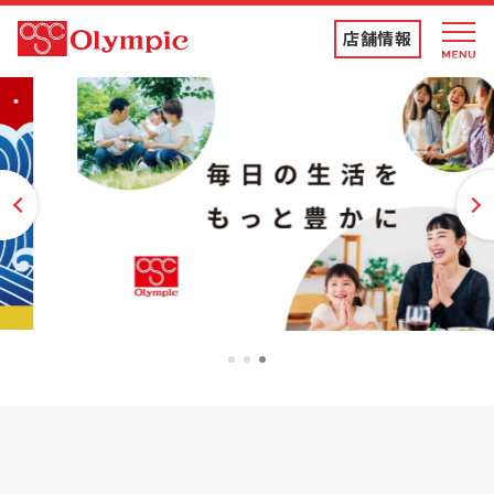
店舗情報
店舗情報・チラシ
食品専門店
vious
Ne
ディスカウントストア
トコポン
1
2
3
コンテンツ