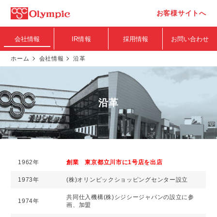
お客様サイトへ
会社情報
IR情報
採用情報
お問い合わせ
ホーム
会社情報
沿革
沿革
1962年
創業 東京都立川市に1号店を出店
1973年
(株)オリンピックショッピングセンター設立
共同仕入機構(株)シジシージャパンの設立に参
1974年
画、加盟