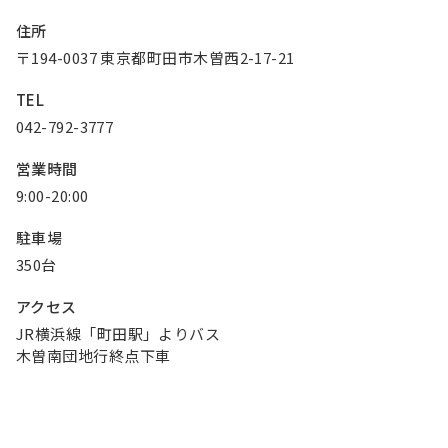
お知らせ
住所
〒194-0037 東京都町田市木曽西2-17-21
Olympicグループについて
環境への取り組み
TEL
採用情報
会社情報
042-792-3777
営業時間
9:00-20:00
駐車場
350台
アクセス
JR横浜線「町田駅」よりバス
木曽南団地行終点下車