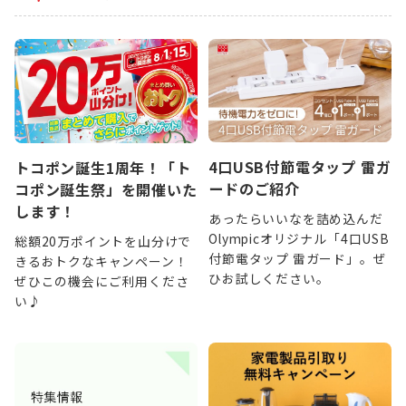
4口USB付節電タップ 雷ガ
トコポン誕生1周年！「ト
ードのご紹介
コポン誕生祭」を開催いた
します！
あったらいいなを詰め込んだ
Olympicオリジナル「4口USB
総額20万ポイントを山分けで
付節電タップ 雷ガード」。ぜ
きるおトクなキャンペーン！
ひお試しください。
ぜひこの機会にご利用くださ
い♪