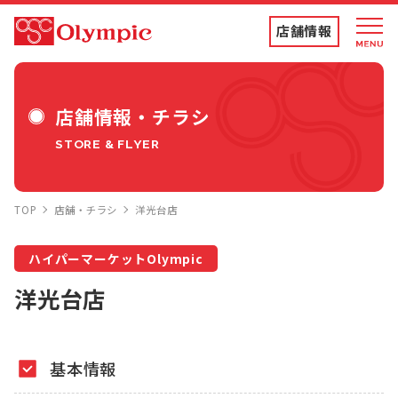
店舗情報
店舗情報・チラシ
店舗情報・チラシ
STORE & FLYER
食品専門店
TOP
店舗・チラシ
洋光台店
ディスカウントストア
ハイパーマーケットOlympic
トコポン
洋光台店
コンテンツ
基本情報