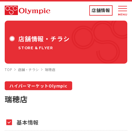
店舗情報
店舗情報・チラシ
店舗情報・チラシ
STORE & FLYER
食品専門店
TOP
店舗・チラシ
瑞穂店
ディスカウントストア
ハイパーマーケットOlympic
トコポン
瑞穂店
コンテンツ
基本情報