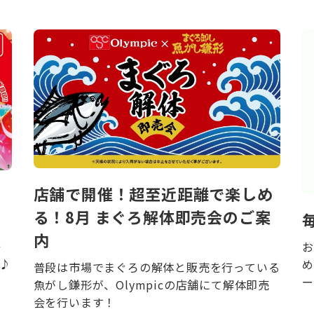
店舗で開催！超至近距離で楽しめ
る！8月 まぐろ解体即売会のご案
内
キ
お
♪
め
普段は市場でまぐろの解体と販売を行っている
ー
魚がし鎌形が、Olympicの店舗にて解体即売
会を行います！