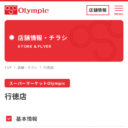
店舗情報
店舗情報・チラシ
店舗情報・チラシ
STORE & FLYER
食品専門店
TOP
店舗・チラシ
行徳店
ディスカウントストア
スーパーマーケットOlympic
トコポン
行徳店
コンテンツ
基本情報