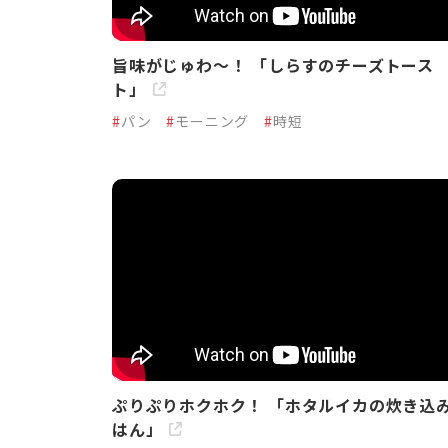
旨味がじゅわ～！ 「しらすのチーズトース
ト」
#
パン
#
モーニング
#
時短
ぷりぷりホクホク！ 「ホタルイカの炊き込
はん」