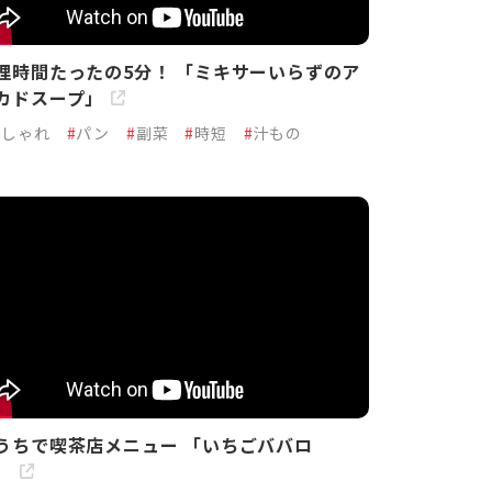
理時間たったの5分！ 「ミキサーいらずのア
カドスープ」
おしゃれ
#
パン
#
副菜
#
時短
#
汁もの
うちで喫茶店メニュー 「いちごババロ
」