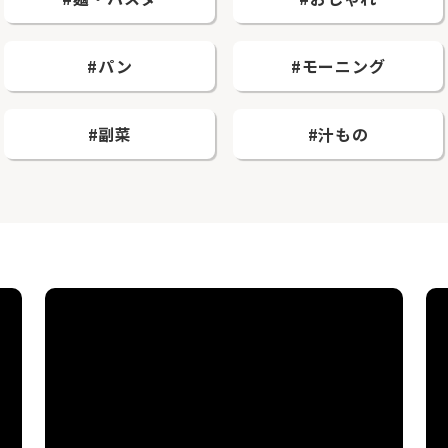
#パン
#モーニング
#副菜
#汁もの