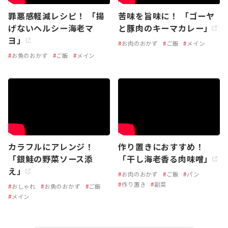
罪悪感軽減レシピ！ 「揚
苦味を旨味に！ 「ゴーヤ
げないヘルシー海老マ
と豚肉のキーマカレー」
ヨ」
#
お肉のおかず
#
ご飯
#
メイン
#
お魚のおかず
#
ご飯
#
メイン
カラフルにアレンジ！
作り置きにおすすめ！
「銀鮭の野菜ソース添
「干し海老香る肉味噌」
え」
#
お肉のおかず
#
ご飯
#
パン
#
作り置き
#
副菜
#
おしゃれ
#
お魚のおかず
#
ご飯
#
メイン