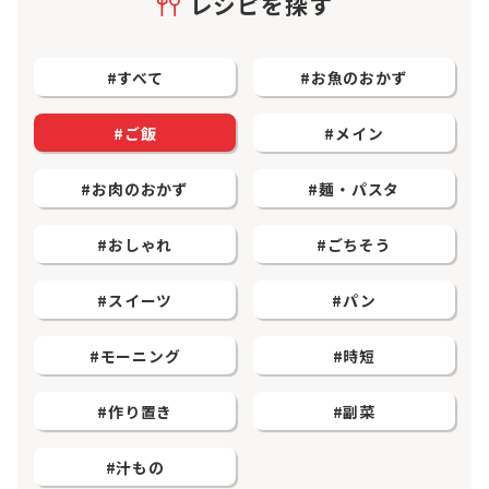
レシピを探す
お知らせ
#すべて
#お魚のおかず
Olympicグループについて
環境への取り組み
採用情報
会社情報
#ご飯
#メイン
#お肉のおかず
#麺・パスタ
#おしゃれ
#ごちそう
#スイーツ
#パン
#モーニング
#時短
#作り置き
#副菜
#汁もの