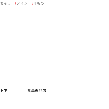
ごちそう
#
メイン
#
汁もの
ストア
食品専門店