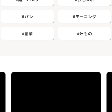
#パン
#モーニング
#副菜
#汁もの