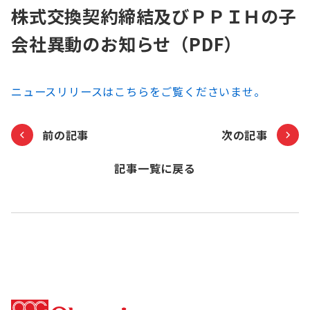
株式交換契約締結及びＰＰＩＨの子
お知らせ
会社異動のお知らせ（PDF）
Olympicグループについて
環境への取り組み
採用情報
会社情報
ニュースリリースはこちらをご覧くださいませ。
前の記事
次の記事
記事一覧に戻る