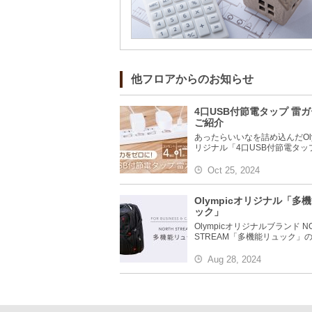
他フロアからのお知らせ
4口USB付節電タップ 雷
ご紹介
あったらいいなを詰め込んだOly
リジナル「4口USB付節電タップ 
Oct 25, 2024
Olympicオリジナル「多
ック」
Olympicオリジナルブランド N
STREAM「多機能リュック」のご
Aug 28, 2024