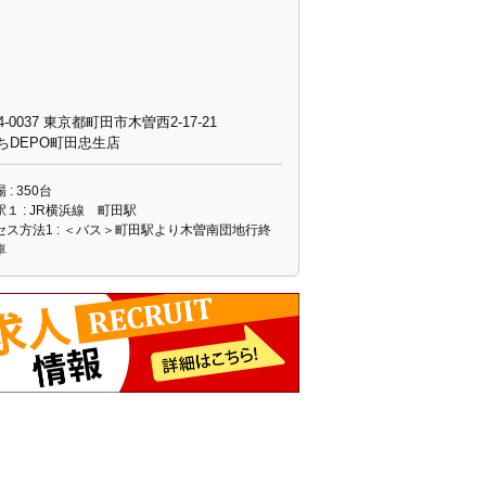
4-0037 東京都町田市木曽西2-17-21
ちDEPO町田忠生店
 : 350台
１ : JR横浜線 町田駅
セス方法1 : ＜バス＞町田駅より木曽南団地行終
車