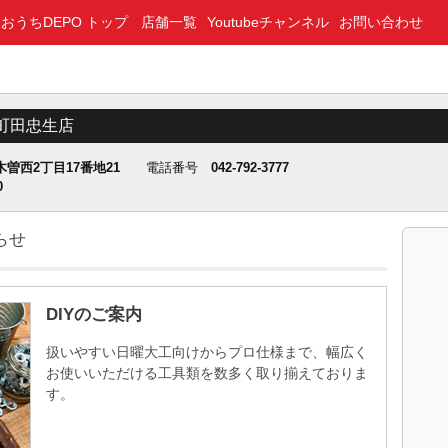
おうちDEPO トップ
店舗一覧
Youtubeチャンネル
お問い合わせ
O町田忠生店
曽西2丁目17番地21
電話番号
042-792-3777
0
らせ
DIYのご案内
扱いやすい日曜大工向けからプロ仕様まで、幅広く
お使いいただける工具類を数多く取り揃えておりま
す。