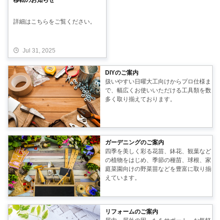
移転のお知らせ
詳細はこちらをご覧ください。
Jul 31, 2025
DIYのご案内
扱いやすい日曜大工向けからプロ仕様ま
で、幅広くお使いいただける工具類を数
多く取り揃えております。
ガーデニングのご案内
四季を美しく彩る花苗、鉢花、観葉など
の植物をはじめ、季節の種苗、球根、家
庭菜園向けの野菜苗などを豊富に取り揃
えています。
リフォームのご案内