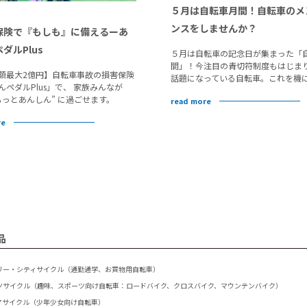
５月は自転車月間！自転車のメ
ンスをしませんか？
保険で『もしも』に備えるーあ
ダルPlus
５月は自転車の記念日が集まった「
間」！今注目の青切符制度もはじま
額最大2億円】自転車事故の損害保険
話題になっている自転車。これを機
んペダルPlus」で、 家族みんなが
もっとあんしん” に過ごせます。
read more
re
品
リー・シティサイクル（通勤通学、お買物用自転車）
ツサイクル（趣味、スポーツ向け自転車：ロードバイク、クロスバイク、マウンテンバイク）
アサイクル（少年少女向け自転車）