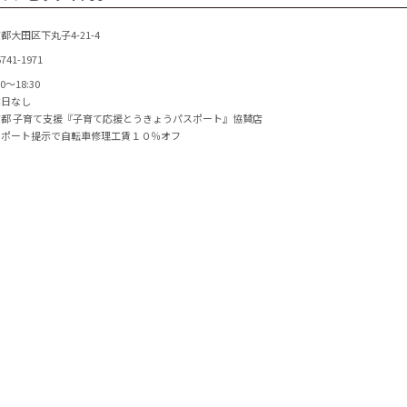
都大田区下丸子4-21-4
5741-1971
00～18:30
休日なし
京都 子育て支援『子育て応援とうきょうパスポート』協賛店
スポート提示で自転車修理工賃１０％オフ