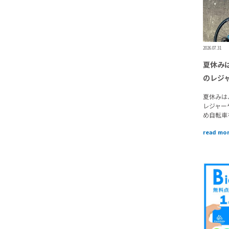
2026.07.31
夏休み
のレジ
夏休みは
レジャー
め自転車
read mo