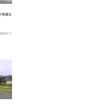
り快適な
。
なUVアイ