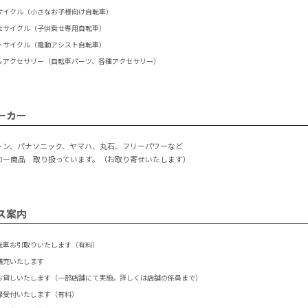
サイクル（小さなお子様向け自転車）
せサイクル（子供乗せ専用自転車）
トサイクル（電動アシスト自転車）
＆アクセサリー（自転車パーツ、各種アクセサリー）
ーカー
トン、パナソニック、ヤマハ、丸石、フリーパワーなど
カー商品 取り扱っています。（お取り寄せいたします）
ス案内
転車お引取りいたします（有料）
補充いたします
お貸しいたします（一部店舗にて実施。詳しくは店舗の係員まで）
録受付いたします（有料）