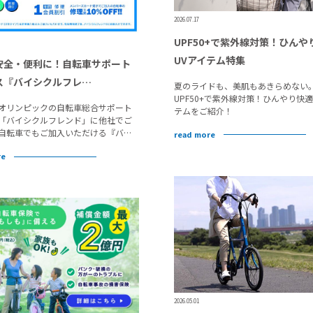
2026.07.17
UPF50+で紫外線対策！ひんや
UVアイテム特集
安全・便利に！自転車サポート
ス『バイシクルフレ…
夏のライドも、美肌もあきらめない
UPF50+で紫外線対策！ひんやり快適
オリンピックの自転車総合サポート
テムをご紹介！
「バイシクルフレンド」に他社でご
自転車でもご加入いただける『バ…
read more
re
2026.05.01