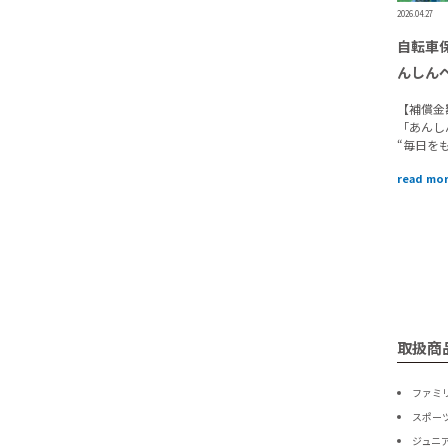
2026.04.27
自転車
んしんペ
【補償金
「あんし
“毎日を
read mo
取扱商
ファミ
スポー
ジュニ