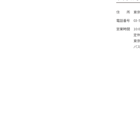
住 所
東京
電話番号
03-
営業時間
10:
定
東
パ