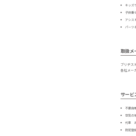
キッズ
子供乗
アシス
パーツ
取扱メ
ブリヂス
各社メー
サービ
不要自
空気の
代車 
防犯登