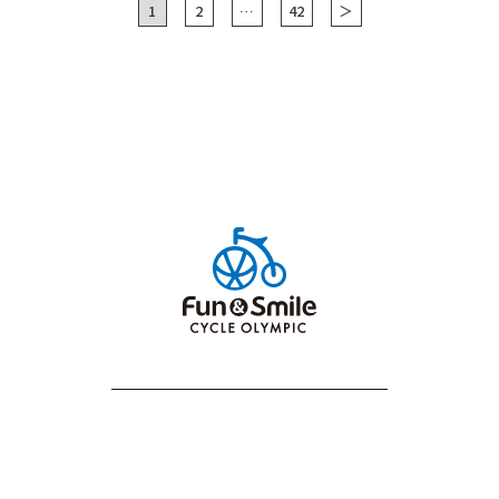
1
2
…
42
＞