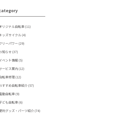
category
オリジナル自転車
(11)
ッズサイクル
(4)
フリーパワー
(29)
お知らせ
(37)
イベント情報
(5)
サービス案内
(12)
自転車修理
(12)
おすすめ自転車紹介
(57)
電動自転車
(9)
子ども自転車
(6)
便利グッズ・パーツ紹介
(74)