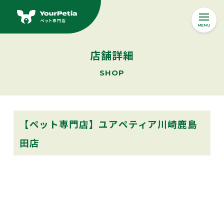
MENU
Yourpetiaの想い
店舗詳細
ABOUT
SHOP
オンラインストア
Online Store
ペットサービス
【ペット専門店】ユアペティア川崎鹿島
SERVICE
田店
ペット医療・ペット保険
ONE JOY
ドッグトレーニング
ペットサロン
ペットホテル