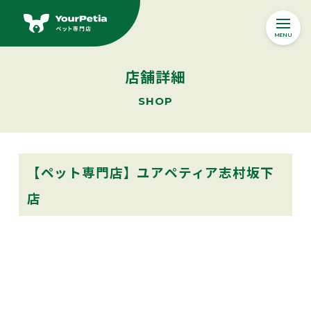
MENU
Yourpetiaの想い
店舗詳細
ABOUT
SHOP
オンラインストア
Online Store
ペットサービス
【ペット専門店】ユアペティア志村坂下
SERVICE
店
ペット医療・ペット保険
ONE JOY
ドッグトレーニング
ペットサロン
ペットホテル