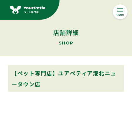
MENU
Yourpetiaの想い
店舗詳細
ABOUT
SHOP
オンラインストア
Online Store
ペットサービス
【ペット専門店】ユアペティア港北ニュ
SERVICE
ータウン店
ペット医療・ペット保険
ONE JOY
ドッグトレーニング
ペットサロン
ペットホテル