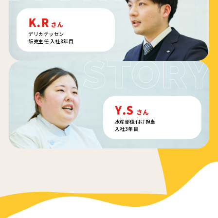
K.R
さん
デリカテッセン
販売主任 入社8年目
Y.S
さん
水産部値付け担当
入社3年目