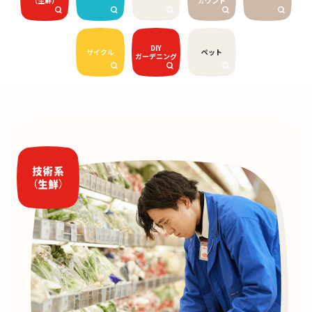
（生鮮）
カウント
DIY
サイクル
ペット
ガーデニング
技術系
（生鮮）