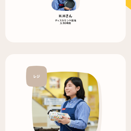
H.Hさん
ディスカウント担当
入社1年目
レジ