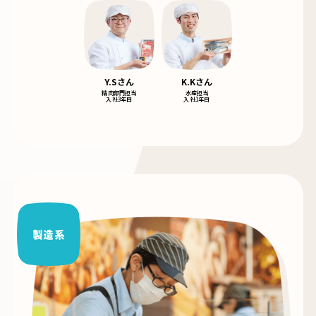
Y.Sさん
K.Kさん
精肉部門担当
水産担当
入社3年目
入社1年目
製造系