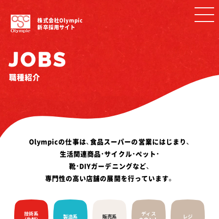
株式会社Olympic
新卒採用サイト
JOBS
職種紹介
Olympicの仕事は、食品スーパーの営業にはじまり、
生活関連商品・サイクル・ペット・
靴・DIYガーデニングなど、
専門性の高い店舗の展開を行っています。
技術系
ディス
製造系
販売系
レジ