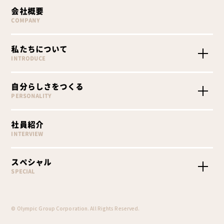
会社概要
COMPANY
私たちについて
INTRODUCE
Olympicを知る
自分らしさをつくる
Olympicが求める人物像
PERSONALITY
Olympicの採用
職種紹介
社員紹介
教育プログラム
INTERVIEW
キャリアステップ
福利厚生
スペシャル
SPECIAL
インターンシップ
数字で見る
© Olympic Group Corporation. All Rights Reserved.
一日のスケジュール
クロストーク