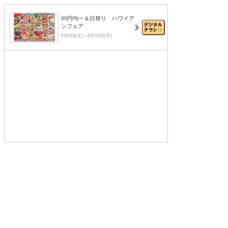
99円均一＆日替り ハワイア
ンフェア
8月4日(火)～8月10日(月)