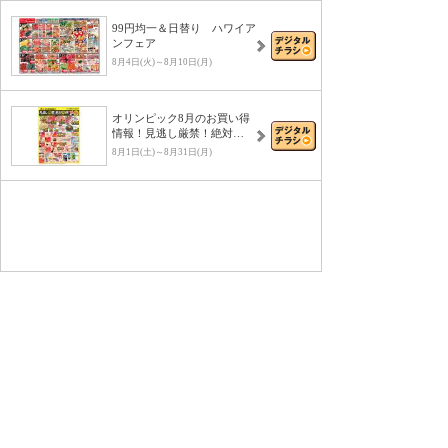
99円均一＆日替り ハワイア
ンフェア
8月4日(火)～8月10日(月)
オリンピック8月のお買い得
情報！見逃し厳禁！絶対…
8月1日(土)～8月31日(月)