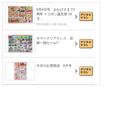
8月6日号 おかげさまで1
周年 トコポン誕生祭 20
万…
8月6日(木)～8月12日(水)
サマークリアランス 在
庫一掃セール!!
今月のお買得品 8月号
夏のボーナス 家電セー
ル